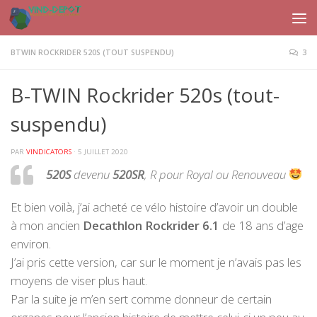
Skip to content
BTWIN ROCKRIDER 520S (TOUT SUSPENDU)
3
B-TWIN Rockrider 520s (tout-
suspendu)
PAR
VINDICATORS
·
5 JUILLET 2020
520S
devenu
520SR
, R pour Royal ou Renouveau
Et bien voilà, j’ai acheté ce vélo histoire d’avoir un double
à mon ancien
Decathlon Rockrider 6.1
de 18 ans d’age
environ.
J’ai pris cette version, car sur le moment je n’avais pas les
moyens de viser plus haut.
Par la suite je m’en sert comme donneur de certain