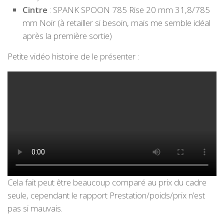
Cintre
: SPANK SPOON 785 Rise 20 mm 31,8/785
mm Noir (à retailler si besoin, mais me semble idéal
après la première sortie)
Petite vidéo histoire de le présenter :
Cela fait peut être beaucoup comparé au prix du cadre
seule, cependant le rapport Prestation/poids/prix n’est
pas si mauvais.