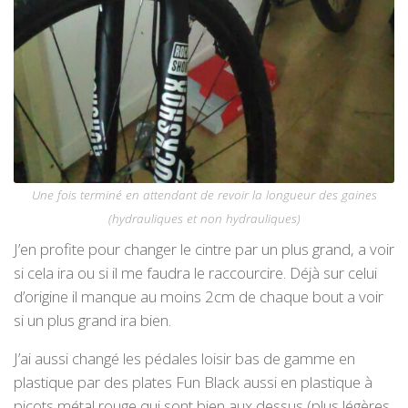
Une fois terminé en attendant de revoir la longueur des gaines
(hydrauliques et non hydrauliques)
J’en profite pour changer le cintre par un plus grand, a voir
si cela ira ou si il me faudra le raccourcire. Déjà sur celui
d’origine il manque au moins 2cm de chaque bout a voir
si un plus grand ira bien.
J’ai aussi changé les pédales loisir bas de gamme en
plastique par des plates Fun Black aussi en plastique à
picots métal rouge qui sont bien aux dessus (plus légères,