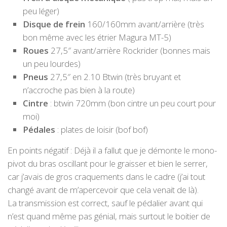
peu léger)
Disque de frein
160/160mm avant/arrière (très
bon même avec les étrier Magura MT-5)
Roues
27,5″ avant/arrière Rockrider (bonnes mais
un peu lourdes)
Pneus
27,5″ en 2.10 Btwin (très bruyant et
n’accroche pas bien à la route)
Cintre
: btwin 720mm (bon cintre un peu court pour
moi)
Pédales
: plates de loisir (bof bof)
En points négatif : Déjà il a fallut que je démonte le mono-
pivot du bras oscillant pour le graisser et bien le serrer,
car j’avais de gros craquements dans le cadre (j’ai tout
changé avant de m’apercevoir que cela venait de là).
La transmission est correct, sauf le pédalier avant qui
n’est quand même pas génial, mais surtout le boitier de