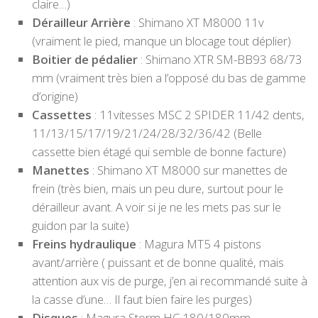
claire…)
Dérailleur Arrière
: Shimano XT M8000 11v
(vraiment le pied, manque un blocage tout déplier)
Boitier de pédalier
: Shimano XTR SM-BB93 68/73
mm (vraiment très bien a l’opposé du bas de gamme
d’origine)
Cassettes
: 11vitesses MSC 2 SPIDER 11/42 dents,
11/13/15/17/19/21/24/28/32/36/42 (Belle
cassette bien étagé qui semble de bonne facture)
Manettes
: Shimano XT M8000 sur manettes de
frein (très bien, mais un peu dure, surtout pour le
dérailleur avant. A voir si je ne les mets pas sur le
guidon par la suite)
Freins hydraulique
: Magura MT5 4 pistons
avant/arrière ( puissant et de bonne qualité, mais
attention aux vis de purge, j’en ai recommandé suite à
la casse d’une… Il faut bien faire les purges)
Disques
: Magura Storm HC 180/180mm