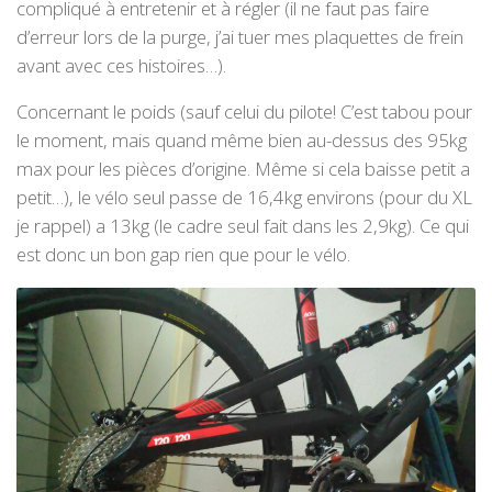
compliqué à entretenir et à régler (il ne faut pas faire
d’erreur lors de la purge, j’ai tuer mes plaquettes de frein
avant avec ces histoires…).
Concernant le poids (sauf celui du pilote! C’est tabou pour
le moment, mais quand même bien au-dessus des 95kg
max pour les pièces d’origine. Même si cela baisse petit a
petit…), le vélo seul passe de 16,4kg environs (pour du XL
je rappel) a 13kg (le cadre seul fait dans les 2,9kg). Ce qui
est donc un bon gap rien que pour le vélo.