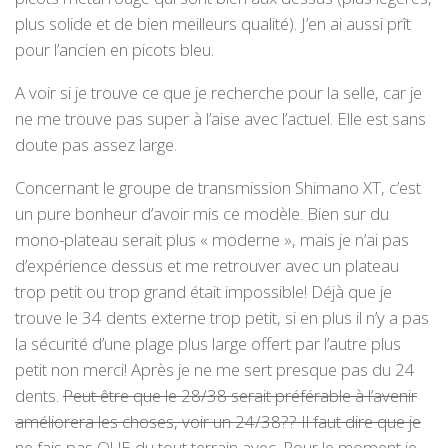
plus solide et de bien meilleurs qualité). J’en ai aussi prît
pour l’ancien en picots bleu.
A voir si je trouve ce que je recherche pour la selle, car je
ne me trouve pas super à l’aise avec l’actuel. Elle est sans
doute pas assez large.
Concernant le groupe de transmission Shimano XT, c’est
un pure bonheur d’avoir mis ce modèle. Bien sur du
mono-plateau serait plus « moderne », mais je n’ai pas
d’expérience dessus et me retrouver avec un plateau
trop petit ou trop grand était impossible! Déjà que je
trouve le 34 dents externe trop petit, si en plus il n’y a pas
la sécurité d’une plage plus large offert par l’autre plus
petit non merci! Après je ne me sert presque pas du 24
dents.
Peut être que le 28/38 serait préférable à l’avenir
améliorera les choses, voir un 24/38?? Il faut dire que je
ne fais pas QUE du tout terrain avec.
Pour le moment je