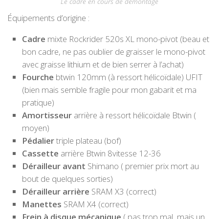
Le cadre en cours de démontage
Équipements d’origine :
Cadre
mixte Rockrider 520s XL mono-pivot (beau et
bon cadre, ne pas oublier de graisser le mono-pivot
avec graisse lithium et de bien serrer à l’achat)
Fourche
btwin 120mm (à ressort hélicoïdale) UFIT
(bien mais semble fragile pour mon gabarit et ma
pratique)
Amortisseur
arrière à ressort hélicoïdale Btwin (
moyen)
Pédalier
triple plateau (bof)
Cassette
arrière Btwin 8vitesse 12-36
Dérailleur
avant
Shimano ( premier prix mort au
bout de quelques sorties)
Dérailleur
arrière
SRAM X3 (correct)
Manettes
SRAM X4 (correct)
Frein à disque mécanique
( pas trop mal, mais un