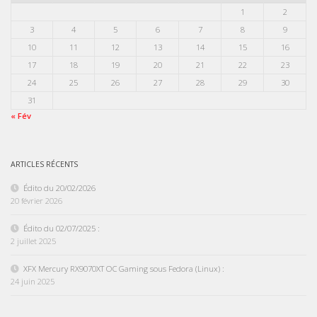
1
2
3
4
5
6
7
8
9
10
11
12
13
14
15
16
17
18
19
20
21
22
23
24
25
26
27
28
29
30
31
« Fév
ARTICLES RÉCENTS
Édito du 20/02/2026
20 février 2026
Édito du 02/07/2025 :
2 juillet 2025
XFX Mercury RX9070XT OC Gaming sous Fedora (Linux) :
24 juin 2025