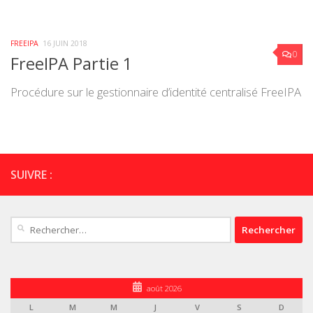
FREEIPA
16 JUIN 2018
0
FreeIPA Partie 1
Procédure sur le gestionnaire d’identité centralisé FreeIPA
SUIVRE :
Rechercher :
août 2026
L
M
M
J
V
S
D