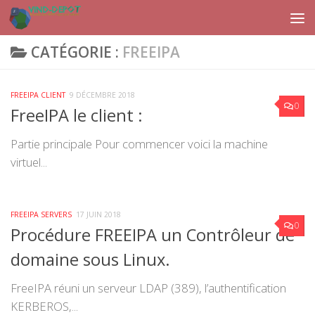
Skip to content
CATÉGORIE :
FREEIPA
FREEIPA CLIENT
9 DÉCEMBRE 2018
0
FreeIPA le client :
Partie principale Pour commencer voici la machine
virtuel...
FREEIPA SERVERS
17 JUIN 2018
0
Procédure FREEIPA un Contrôleur de
domaine sous Linux.
FreeIPA réuni un serveur LDAP (389), l’authentification
KERBEROS,...