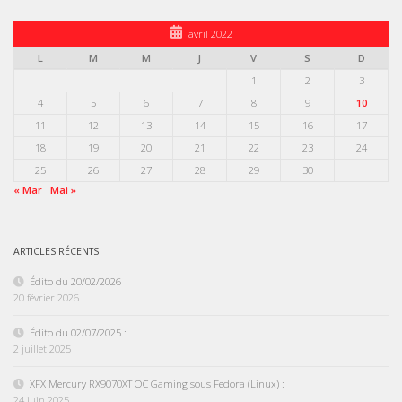
avril 2022
L
M
M
J
V
S
D
1
2
3
4
5
6
7
8
9
10
11
12
13
14
15
16
17
18
19
20
21
22
23
24
25
26
27
28
29
30
« Mar
Mai »
ARTICLES RÉCENTS
Édito du 20/02/2026
20 février 2026
Édito du 02/07/2025 :
2 juillet 2025
XFX Mercury RX9070XT OC Gaming sous Fedora (Linux) :
24 juin 2025