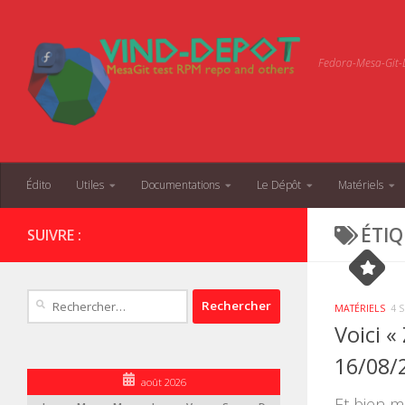
Skip to content
Fedora-Mesa-Git-D
Édito
Utiles
Documentations
Le Dépôt
Matériels
ÉTIQ
SUIVRE :
Rechercher :
MATÉRIELS
4 
Voici «
16/08/2
août 2026
Et bien m