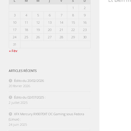
L
M
M
J
V
S
D
1
2
3
4
5
6
7
8
9
10
11
12
13
14
15
16
17
18
19
20
21
22
23
24
25
26
27
28
29
30
31
« Fév
ARTICLES RÉCENTS
Édito du 20/02/2026
20 février 2026
Édito du 02/07/2025 :
2 juillet 2025
XFX Mercury RX9070XT OC Gaming sous Fedora
(Linux) :
24 juin 2025