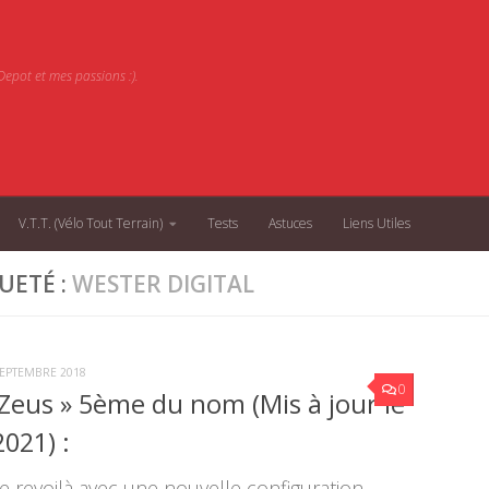
epot et mes passions :).
V.T.T. (Vélo Tout Terrain)
Tests
Astuces
Liens Utiles
UETÉ :
WESTER DIGITAL
SEPTEMBRE 2018
0
 Zeus » 5ème du nom (Mis à jour le
021) :
e revoilà avec une nouvelle configuration...