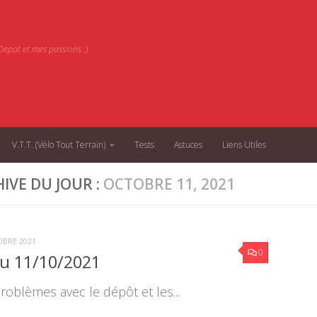
epot et mes passions :).
V.T.T. (Vélo Tout Terrain)
Tests
Astuces
Liens Utiles
IVE DU JOUR :
OCTOBRE 11, 2021
OBRE 2021
0
du 11/10/2021
roblèmes avec le dépôt et les...