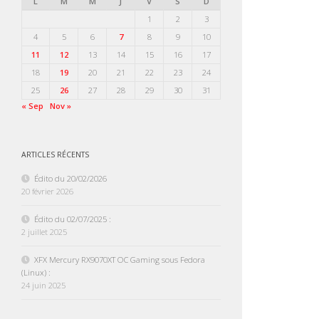
L
M
M
J
V
S
D
1
2
3
4
5
6
7
8
9
10
11
12
13
14
15
16
17
18
19
20
21
22
23
24
25
26
27
28
29
30
31
« Sep
Nov »
ARTICLES RÉCENTS
Édito du 20/02/2026
20 février 2026
Édito du 02/07/2025 :
2 juillet 2025
XFX Mercury RX9070XT OC Gaming sous Fedora
(Linux) :
24 juin 2025