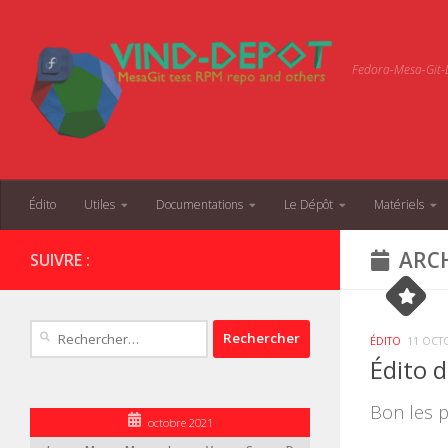
Skip to content
Fedora-Mesa-Git-D
Édito
Utiles
Documentations
Le Dépôt
Matériels
ARCH
SUIVRE :
Rechercher :
ÉDITO
11 OCT
Édito 
Bon les p
octobre 2021