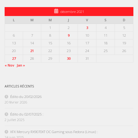
décembre 2021
L
M
M
J
V
S
D
1
2
3
4
5
6
7
8
9
10
11
12
13
14
15
16
17
18
19
20
21
22
23
24
25
26
27
28
29
30
31
« Nov
Jan »
ARTICLES RÉCENTS
Édito du 20/02/2026
20 février 2026
Édito du 02/07/2025 :
2 juillet 2025
XFX Mercury RX9070XT OC Gaming sous Fedora (Linux) :
24 juin 2025