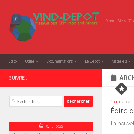
Skip to content
Fedora-Mesa-Git-D
Édito
Utiles
Documentations
Le Dépôt
Matériels
ARCH
SUIVRE :
Rechercher :
ÉDITO
2 FÉVRI
Édito 
La nouvel
février 2022