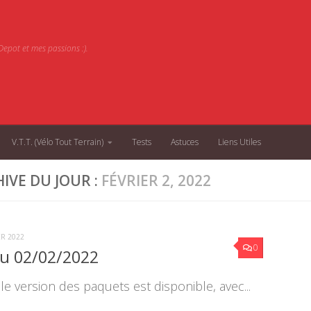
epot et mes passions :).
V.T.T. (Vélo Tout Terrain)
Tests
Astuces
Liens Utiles
IVE DU JOUR :
FÉVRIER 2, 2022
ER 2022
0
du 02/02/2022
le version des paquets est disponible, avec...