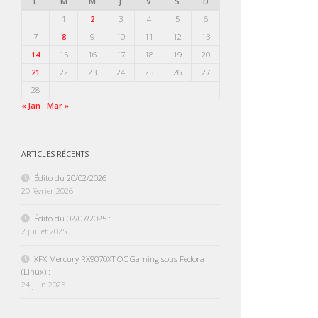
L
M
M
J
V
S
D
1
2
3
4
5
6
7
8
9
10
11
12
13
14
15
16
17
18
19
20
21
22
23
24
25
26
27
28
« Jan
Mar »
ARTICLES RÉCENTS
Édito du 20/02/2026
20 février 2026
Édito du 02/07/2025 :
2 juillet 2025
XFX Mercury RX9070XT OC Gaming sous Fedora
(Linux) :
24 juin 2025