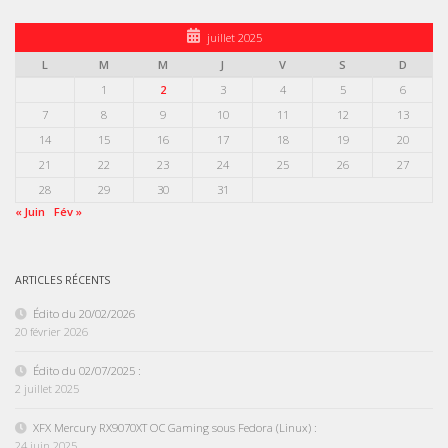
juillet 2025
L
M
M
J
V
S
D
1
2
3
4
5
6
7
8
9
10
11
12
13
14
15
16
17
18
19
20
21
22
23
24
25
26
27
28
29
30
31
« Juin
Fév »
ARTICLES RÉCENTS
Édito du 20/02/2026
20 février 2026
Édito du 02/07/2025 :
2 juillet 2025
XFX Mercury RX9070XT OC Gaming sous Fedora (Linux) :
24 juin 2025