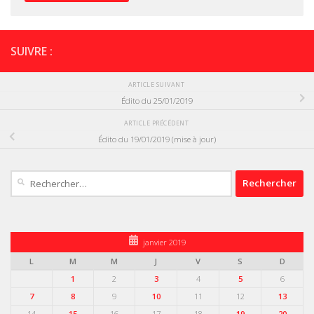
SUIVRE :
ARTICLE SUIVANT
Édito du 25/01/2019
ARTICLE PRÉCÉDENT
Édito du 19/01/2019 (mise à jour)
Rechercher :
janvier 2019
L
M
M
J
V
S
D
1
2
3
4
5
6
7
8
9
10
11
12
13
14
15
16
17
18
19
20