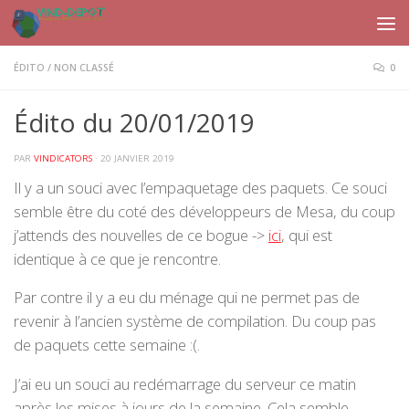
Skip to content
ÉDITO
/
NON CLASSÉ
0
Édito du 20/01/2019
PAR
VINDICATORS
·
20 JANVIER 2019
Il y a un souci avec l’empaquetage des paquets. Ce souci
semble être du coté des développeurs de Mesa, du coup
j’attends des nouvelles de ce bogue ->
ici
, qui est
identique à ce que je rencontre.
Par contre il y a eu du ménage qui ne permet pas de
revenir à l’ancien système de compilation. Du coup pas
de paquets cette semaine :(.
J’ai eu un souci au redémarrage du serveur ce matin
après les mises à jours de la semaine. Cela semble