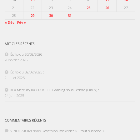
21
22
23
24
25
26
27
28
29
30
31
« Déc
Fév »
ARTICLES RÉCENTS
Édito du 20/02/2026
20 février 2026
Édito du 02/07/2025 :
2 juillet 2025
XFX Mercury RX9070XT OC Gaming sous Fedora (Linux) :
24 juin 2025
COMMENTAIRES RÉCENTS
VINDICATORs
dans
Décathlon Rockrider 6.1 tout suspendu