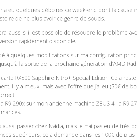
r a eu quelques déboires ce week-end dont la cause n’
stoire de ne plus avoir ce genre de soucis.
erai aussi si il est possible de résoudre le problème av
version rapidement disponible.
édé à quelques modifications sur ma configuration princi
 jusqu’à la sortie de la prochaine génération d’AMD Ra
 carte RX590 Sapphire Nitro+ Special Edition. Cela re
ent. Il y a mieux, mais avec l’offre que j’ai eu (50€ de 
rrect.
s la R9 290x sur mon ancienne machine ZEUS 4, la R9 27
rmances.
s aussi passer chez Nvidia, mais je n’ai pas eu de trè
ces supérieurs, cela demande dans les 100€ de plus m