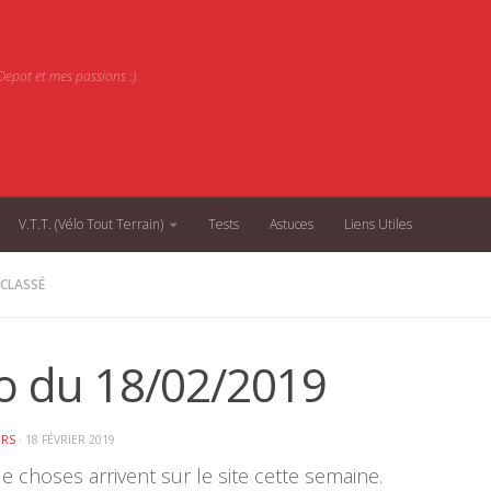
epot et mes passions :).
V.T.T. (Vélo Tout Terrain)
Tests
Astuces
Liens Utiles
CLASSÉ
to du 18/02/2019
ORS
·
18 FÉVRIER 2019
e choses arrivent sur le site cette semaine.