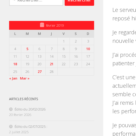
Le serveu
reposé hi
février 2019
Je regard
L
M
M
J
V
S
D
nouvelle 
1
2
3
4
5
6
7
8
9
10
J’ai proc
11
12
13
14
15
16
17
patienter
18
19
20
21
22
23
24
25
26
27
28
C’est une
« Jan
Mar »
actuellem
semble co
ARTICLES RÉCENTS
J’ai remi
Édito du 20/02/2026
les perfo
20 février 2026
Je pouvai
Édito du 02/07/2025 :
2 juillet 2025
performan