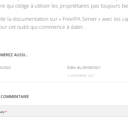
bre qui oblige à utiliser les propriétaires pas toujours b
te la documentation sur « FreeIPA Server » avec les capt
our cet oubli qui commence à dater…
MEREZ AUSSI...
03/2022
Édito du 03/09/2021
0
3 SEPTEMBRE 2021
N COMMENTAIRE
ire
*