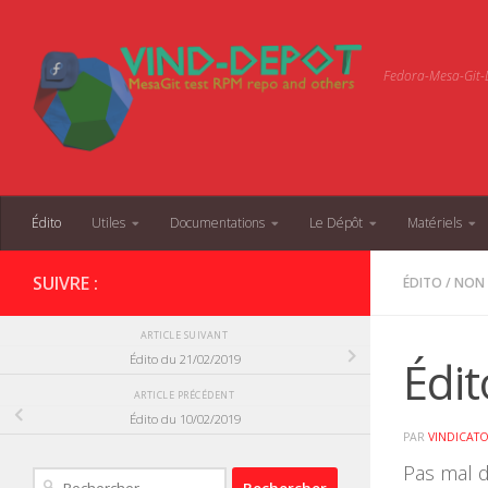
Skip to content
Fedora-Mesa-Git-D
Édito
Utiles
Documentations
Le Dépôt
Matériels
SUIVRE :
ÉDITO
/
NON 
ARTICLE SUIVANT
Édi
Édito du 21/02/2019
ARTICLE PRÉCÉDENT
Édito du 10/02/2019
PAR
VINDICAT
Pas mal d
Rechercher :