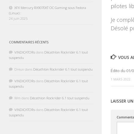
pilotes li
XFX Mercury RX9070XT OC Gaming sous Fedora
(Linux) :
24 juin 2025
Je complè
Désolé p
COMMENTAIRES RÉCENTS
VINDICATORs
dans
Décathlon Rockrider 6.1 tout
VOUS AI
suspendu
Dreux
dans
Décathlon Rockrider 6.1 tout suspendu
Édito du 01/
1 MARS 2022
VINDICATORs
dans
Décathlon Rockrider 6.1 tout
suspendu
Wm
dans
Décathlon Rockrider 6.1 tout suspendu
LAISSER U
VINDICATORs
dans
Décathlon Rockrider 6.1 tout
suspendu
Commenta