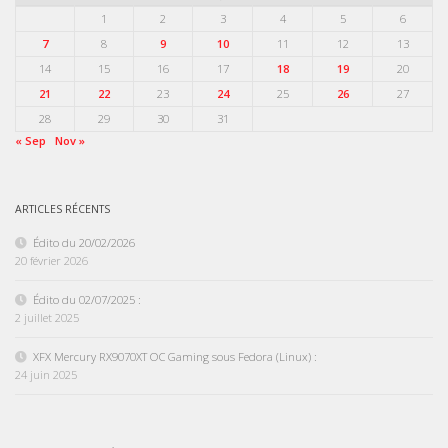
1
2
3
4
5
6
7
8
9
10
11
12
13
14
15
16
17
18
19
20
21
22
23
24
25
26
27
28
29
30
31
« Sep
Nov »
ARTICLES RÉCENTS
Édito du 20/02/2026
20 février 2026
Édito du 02/07/2025 :
2 juillet 2025
XFX Mercury RX9070XT OC Gaming sous Fedora (Linux) :
24 juin 2025