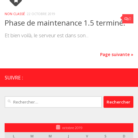
NON CLASSÉ
22 OCTOBRE 2019
0
Phase de maintenance 1.5 terminé:
Et bien voilà, le serveur est dans son...
Page suivante »
SUIVRE :
Rechercher :
octobre 2019
L
M
M
J
V
S
D