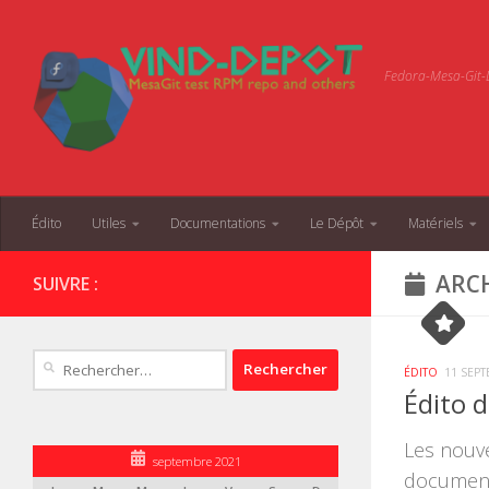
Skip to content
Fedora-Mesa-Git-D
Édito
Utiles
Documentations
Le Dépôt
Matériels
ARCH
SUIVRE :
Rechercher :
ÉDITO
11 SEP
Édito 
Les nouv
septembre 2021
documenta