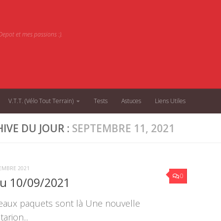
epot et mes passions :).
V.T.T. (Vélo Tout Terrain)
Tests
Astuces
Liens Utiles
IVE DU JOUR :
SEPTEMBRE 11, 2021
TEMBRE 2021
0
du 10/09/2021
eaux paquets sont là Une nouvelle
rion...