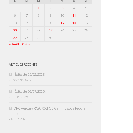
L
M
M
J
V
S
D
1
2
3
4
5
6
7
8
9
10
11
12
13
14
15
16
17
18
19
20
21
22
23
24
25
26
27
28
29
30
« Août
Oct »
ARTICLES RÉCENTS
Édito du 20/02/2026
20 février 2026
Édito du 02/07/2025 :
2 juillet 2025
XFX Mercury RX9070XT OC Gaming sous Fedora
(Linux) :
24 juin 2025