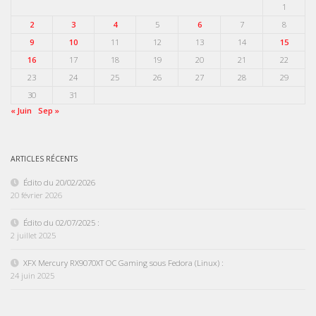
1
2
3
4
5
6
7
8
9
10
11
12
13
14
15
16
17
18
19
20
21
22
23
24
25
26
27
28
29
30
31
« Juin
Sep »
ARTICLES RÉCENTS
Édito du 20/02/2026
20 février 2026
Édito du 02/07/2025 :
2 juillet 2025
XFX Mercury RX9070XT OC Gaming sous Fedora (Linux) :
24 juin 2025