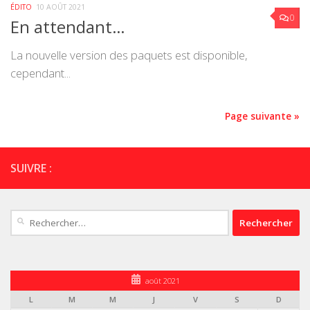
ÉDITO
10 AOÛT 2021
0
En attendant…
La nouvelle version des paquets est disponible,
cependant...
Page suivante »
SUIVRE :
Rechercher :
août 2021
L
M
M
J
V
S
D