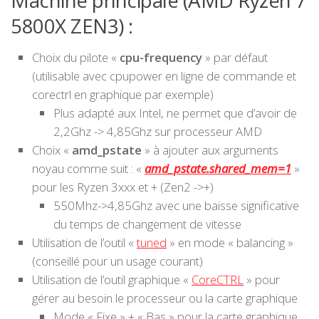
Machine principale (AMD Ryzen 7
5800X ZEN3) :
Choix du pilote «
cpu-frequency
» par défaut
(utilisable avec cpupower en ligne de commande et
corectrl en graphique par exemple)
Plus adapté aux Intel, ne permet que d’avoir de
2,2Ghz -> 4,85Ghz sur processeur AMD
Choix «
amd_pstate
» à ajouter aux arguments
noyau comme suit : «
amd_pstate.shared_mem=1
»
pour les Ryzen 3xxx et + (Zen2 ->+)
550Mhz->4,85Ghz avec une baisse significative
du temps de changement de vitesse
Utilisation de l’outil «
tuned
» en mode « balancing »
(conseillé pour un usage courant)
Utilisation de l’outil graphique «
CoreCTRL
» pour
gérer au besoin le processeur ou la carte graphique
Mode « Fixe » + « Bas » pour la carte graphique