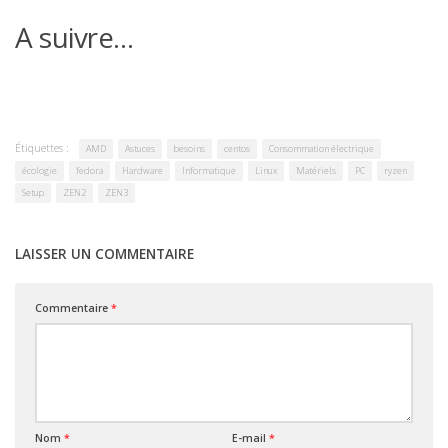
A suivre…
Étiquettes :
AMD
Astuces
besoins
centos
Consommation électrique
écologie
fedora
Hardware
Informatique
Linux
Matériels
PC
ryzen
Setup
ZEN2
ZEN3
LAISSER UN COMMENTAIRE
Commentaire
*
Nom
*
E-mail
*