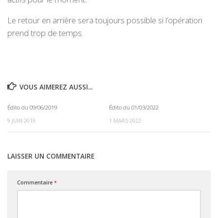
Le retour en arrière sera toujours possible si l’opération
prend trop de temps.
VOUS AIMEREZ AUSSI...
Édito du 09/06/2019
Édito du 01/03/2022
0
0
9 JUIN 2019
1 MARS 2022
LAISSER UN COMMENTAIRE
Commentaire
*