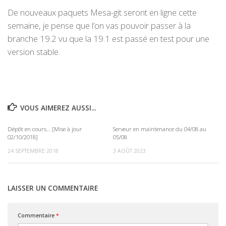
De nouveaux paquets Mesa-git seront en ligne cette
semaine, je pense que l’on vas pouvoir passer à la
branche 19.2 vu que la 19.1 est passé en test pour une
version stable.
VOUS AIMEREZ AUSSI...
Dépôt en cours… [Mise à jour
Serveur en maintenance du 04/08 au
0
0
02/10/2018]
05/08
24 SEPTEMBRE 2018
3 AOÛT 2023
LAISSER UN COMMENTAIRE
Commentaire
*