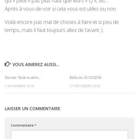
qui « pète » pas plus haut que leurs « Q », etc…
Après à vous de voir si cela vous est utiles ou non.
Voilà encore pas mal de choses à faire et si peu de
temps, mais il faut toujours allez de l’avant ;).
VOUS AIMEREZ AUSSI...
Dernier 18 de la série…
Édito du 31/12/2018
0
0
7 NOVEMBRE 2018
31 DÉCEMBRE 2018
LAISSER UN COMMENTAIRE
Commentaire
*