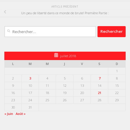
ARTICLE PRÉCÉDENT
Un peu de liberté dans ce monde de brute! Première Partie :
Rechercher :
juillet 2018
L
M
M
J
V
S
D
1
2
3
4
5
6
7
8
9
10
11
12
13
14
15
16
17
18
19
20
21
22
23
24
25
26
27
28
29
30
31
« Juin
Août »