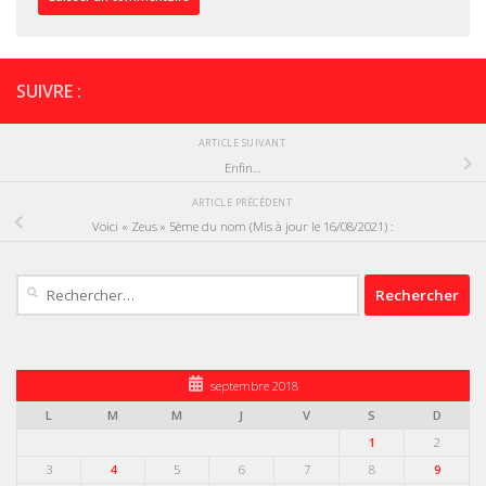
SUIVRE :
ARTICLE SUIVANT
Enfin…
ARTICLE PRÉCÉDENT
Voici « Zeus » 5ème du nom (Mis à jour le 16/08/2021) :
Rechercher :
septembre 2018
L
M
M
J
V
S
D
1
2
3
4
5
6
7
8
9