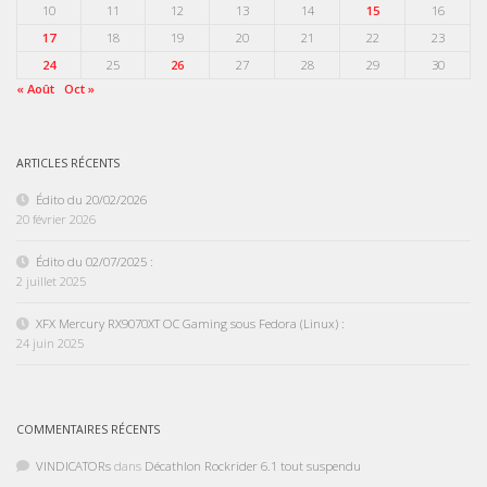
10
11
12
13
14
15
16
17
18
19
20
21
22
23
24
25
26
27
28
29
30
« Août
Oct »
ARTICLES RÉCENTS
Édito du 20/02/2026
20 février 2026
Édito du 02/07/2025 :
2 juillet 2025
XFX Mercury RX9070XT OC Gaming sous Fedora (Linux) :
24 juin 2025
COMMENTAIRES RÉCENTS
VINDICATORs
dans
Décathlon Rockrider 6.1 tout suspendu