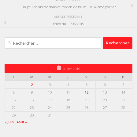
ARTICLE SUIVANT
Un peu de liberté dans ce monde de brute! Deuxième partie :
ARTICLE PRÉCÉDENT
Edito du 11/06/2019
Rechercher :
juillet 2019
L
M
M
J
V
S
D
1
2
3
4
5
6
7
8
9
10
11
12
13
14
15
16
17
18
19
20
21
22
23
24
25
26
27
28
29
30
31
« Juin
Août »