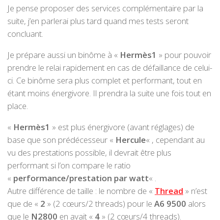
Je pense proposer des services complémentaire par la
suite, j’en parlerai plus tard quand mes tests seront
concluant.
Je prépare aussi un binôme à «
Hermès1
» pour pouvoir
prendre le relai rapidement en cas de défaillance de celui-
ci. Ce binôme sera plus complet et performant, tout en
étant moins énergivore. Il prendra la suite une fois tout en
place.
«
Hermès1
» est plus énergivore (avant réglages) de
base que son prédécesseur «
Hercule
« , cependant au
vu des prestations possible, il devrait être plus
performant si l’on compare le ratio
«
performance/prestation par watt
« .
Autre différence de taille : le nombre de «
Thread
» n’est
que de «
2
» (2 cœurs/2 threads) pour le
A6 9500
alors
que le
N2800
en avait «
4
» (2 cœurs/4 threads).