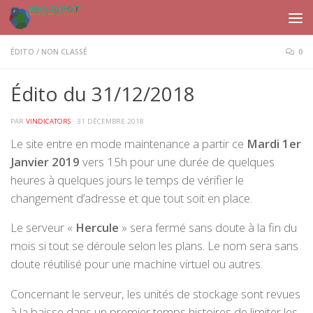
Skip to content
ÉDITO
/
NON CLASSÉ
0
Édito du 31/12/2018
PAR
VINDICATORS
·
31 DÉCEMBRE 2018
Le site entre en mode maintenance a partir ce
Mardi 1er
Janvier 2019
vers 15h pour une durée de quelques
heures à quelques jours le temps de vérifier le
changement d’adresse et que tout soit en place.
Le serveur «
Hercule
» sera fermé sans doute à la fin du
mois si tout se déroule selon les plans. Le nom sera sans
doute réutilisé pour une machine virtuel ou autres.
Concernant le serveur, les unités de stockage sont revues
à la baisse dans un premier temps histoires de limiter les