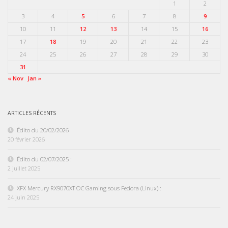
1
2
3
4
5
6
7
8
9
10
11
12
13
14
15
16
17
18
19
20
21
22
23
24
25
26
27
28
29
30
31
« Nov
Jan »
ARTICLES RÉCENTS
Édito du 20/02/2026
20 février 2026
Édito du 02/07/2025 :
2 juillet 2025
XFX Mercury RX9070XT OC Gaming sous Fedora (Linux) :
24 juin 2025