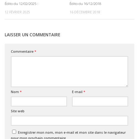
Édito du 12/02/2025 :
Édito du 16/12/2018
0
0
12 FÉVRIER 2025
16 DÉCEMBRE 2018
LAISSER UN COMMENTAIRE
Commentaire
*
Nom
*
E-mail
*
Site web
Enregistrer mon nom, mon e-mail et mon site dans le navigateur
pour mon prochain commentaire.