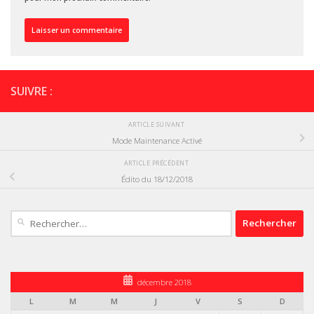
SUIVRE :
ARTICLE SUIVANT
Mode Maintenance Activé
ARTICLE PRÉCÉDENT
Édito du 18/12/2018
Rechercher :
décembre 2018
L
M
M
J
V
S
D