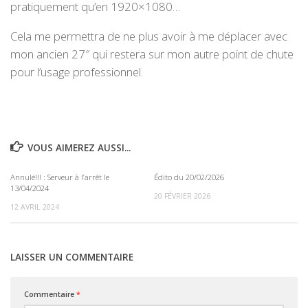
pratiquement qu’en 1920×1080…
Cela me permettra de ne plus avoir à me déplacer avec
mon ancien 27″ qui restera sur mon autre point de chute
pour l’usage professionnel.
VOUS AIMEREZ AUSSI...
Annulé!!! : Serveur à l’arrêt le
Édito du 20/02/2026
0
0
13/04/2024
20 FÉVRIER 2026
12 AVRIL 2024
LAISSER UN COMMENTAIRE
Commentaire
*