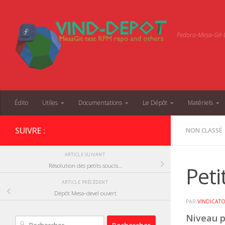
Skip to content
Fedora-Mesa-Git-D
Édito
Utiles
Documentations
Le Dépôt
Matériels
SUIVRE :
NON CLASSÉ
ARTICLE SUIVANT
Peti
Résolution des petits soucis…
ARTICLE PRÉCÉDENT
Dépôt Mesa-devel ouvert
PAR
VINDICAT
Niveau pe
Rechercher :