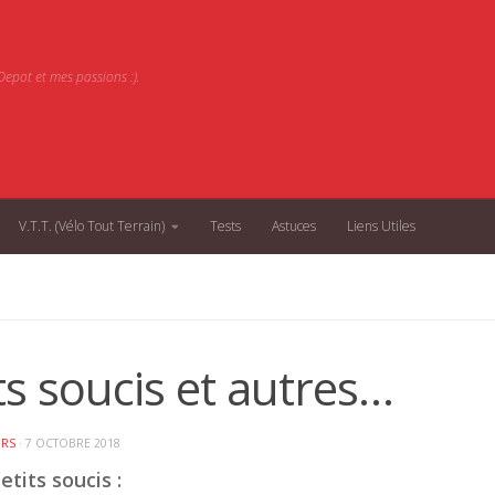
epot et mes passions :).
V.T.T. (Vélo Tout Terrain)
Tests
Astuces
Liens Utiles
ts soucis et autres…
ORS
·
7 OCTOBRE 2018
tits soucis :