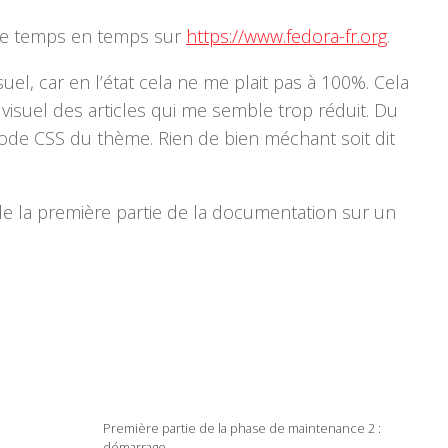
s de temps en temps sur
https://www.fedora-fr.org
.
suel, car en l’état cela ne me plait pas à 100%. Cela
visuel des articles qui me semble trop réduit. Du
code CSS du thème. Rien de bien méchant soit dit
de la première partie de la documentation sur un
Première partie de la phase de maintenance 2 :
0
0
démarrage