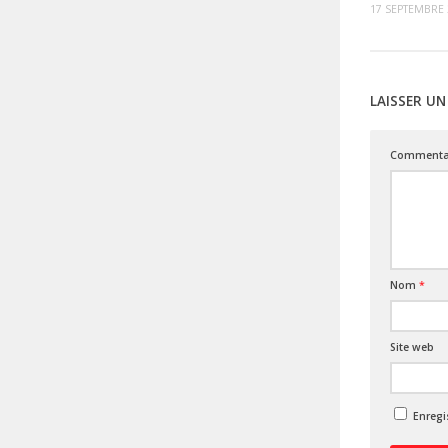
17 SEPTEMBRE 
LAISSER U
Commenta
Nom
*
Site web
Enregi