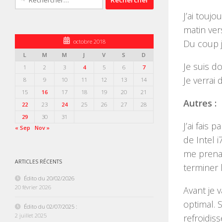
J’ai touj
matin ve
octobre 2018
Du coup j
L
M
M
J
V
S
D
Je suis d
1
2
3
4
5
6
7
Je verrai 
8
9
10
11
12
13
14
15
16
17
18
19
20
21
Autres :
22
23
24
25
26
27
28
29
30
31
J’ai fais 
« Sep
Nov »
de Intel 
me prenai
ARTICLES RÉCENTS
terminer 
Édito du 20/02/2026
20 février 2026
Avant je 
optimal. 
Édito du 02/07/2025 :
2 juillet 2025
refroidis