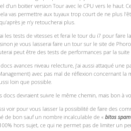
nel d’un boitier version Tour avec le CPU vers le haut.
 cela vas permettre aux tuyaux trop court de ne plus l’êt
qu’après je n’y retoucherai plus.
rai les tests de vitesses et ferai le tour du i7 pour fa
 sinon je vous laisserai faire un tour sur le site de Ph
outerai peut être des tests de performances par la suite 
 docs avances niveau relecture, j’ai aussi attaqué une
 Management) avec pas mal de réflexion concernant la 
ssi loin que possible.
s docs devraient suivre le même chemin, mais bon à voi
ussi voir pour vous laisser la possibilité de faire des c
né de bon sauf un nombre incalculable de «
bitos spam
100% hors sujet, ce qui ne permet pas de limiter un peu