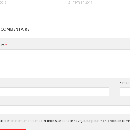
2019
21 FÉVRIER 2019
N COMMENTAIRE
ire
*
E-mai
strer mon nom, mon e-mail et mon site dans le navigateur pour mon prochain com