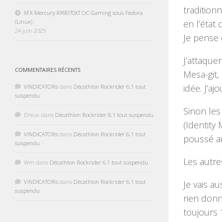
tradition
XFX Mercury RX9070XT OC Gaming sous Fedora
(Linux) :
en l’état
24 juin 2025
Je pense 
J’attaque
COMMENTAIRES RÉCENTS
Mesa-git,
idée. J’aj
VINDICATORs
dans
Décathlon Rockrider 6.1 tout
suspendu
Sinon les
Dreux
dans
Décathlon Rockrider 6.1 tout suspendu
(Identity
VINDICATORs
dans
Décathlon Rockrider 6.1 tout
poussé au
suspendu
Les autre
Wm
dans
Décathlon Rockrider 6.1 tout suspendu
VINDICATORs
dans
Décathlon Rockrider 6.1 tout
Je vais a
suspendu
rien don
toujours 