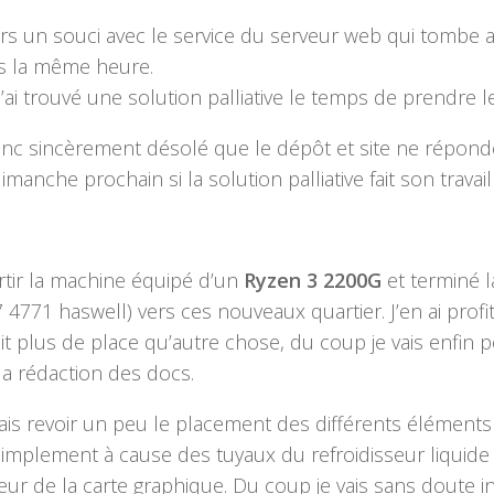
ours un souci avec le service du serveur web qui tombe
rs la même heure.
’ai trouvé une solution palliative le temps de prendre l
onc sincèrement désolé que le dépôt et site ne réponde
dimanche prochain si la solution palliative fait son travail 
partir la machine équipé d’un
Ryzen 3 2200G
et terminé l
i7 4771 haswell) vers ces nouveaux quartier. J’en ai profi
t plus de place qu’autre chose, du coup je vais enfi
la rédaction des docs.
vais revoir un peu le placement des différents éléments
Simplement à cause des tuyaux du refroidisseur liquide
seur de la carte graphique. Du coup je vais sans doute 