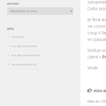
saloperie!
ARCHIVES
Cette pos
Archives
Je ferai 
ne concer
MÉTA
coup il f
Connexion
en passan
Flux des publications
Voilà je
Flux des commentaires
client «
F
Site de WordPress-FR
Vindic
VOUS AI
Édito du 17/