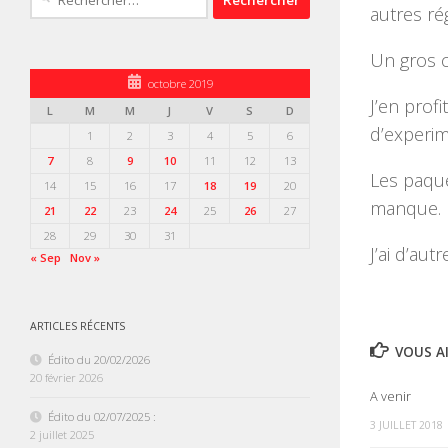
autres ré
Un gros c
octobre 2019
J’en prof
L
M
M
J
V
S
D
d’experim
1
2
3
4
5
6
7
8
9
10
11
12
13
Les paque
14
15
16
17
18
19
20
manque. P
21
22
23
24
25
26
27
28
29
30
31
J’ai d’aut
« Sep
Nov »
ARTICLES RÉCENTS
VOUS AI
Édito du 20/02/2026
20 février 2026
A venir
Édito du 02/07/2025 :
3 JUILLET 2018
2 juillet 2025