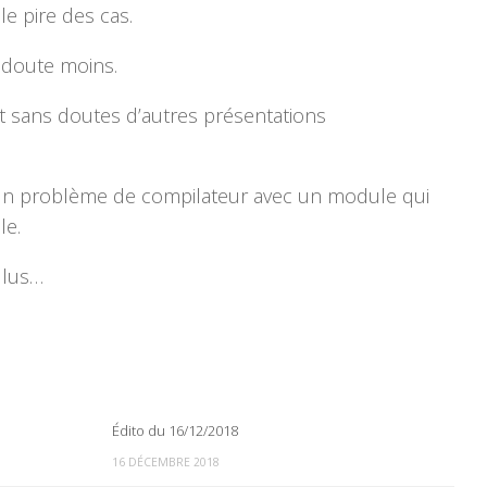
le pire des cas.
s doute moins.
et sans doutes d’autres présentations
’un problème de compilateur avec un module qui
le.
oulus…
Édito du 16/12/2018
0
0
16 DÉCEMBRE 2018