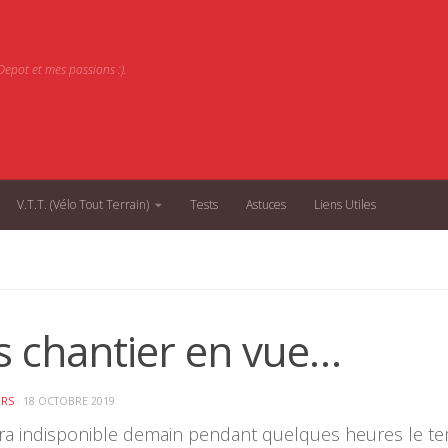
epot et mes passions :).
V.T.T. (Vélo Tout Terrain)
Tests
Astuces
Liens Utiles
s chantier en vue…
ORS
·
18 OCTOBRE 2019
era indisponible demain pendant quelques heures le t