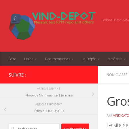
Skip to content
Fedora-Mesa-Git-D
Édito
Utiles
Documentations
Le Dépôt
Matériels
SUIVRE :
NON CLASSÉ
ARTICLE SUIVANT
Gro
Phase de Maintenance 1 terminé
ARTICLE PRÉCÉDENT
Édito du 10/10/2019
PAR
VINDICAT
Le site s
Rechercher :