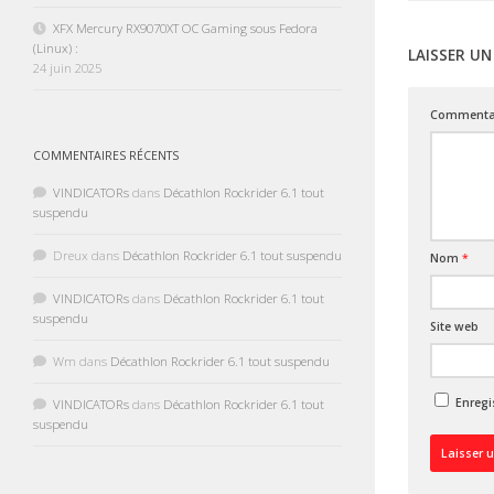
XFX Mercury RX9070XT OC Gaming sous Fedora
(Linux) :
LAISSER U
24 juin 2025
Commenta
COMMENTAIRES RÉCENTS
VINDICATORs
dans
Décathlon Rockrider 6.1 tout
suspendu
Dreux
dans
Décathlon Rockrider 6.1 tout suspendu
Nom
*
VINDICATORs
dans
Décathlon Rockrider 6.1 tout
suspendu
Site web
Wm
dans
Décathlon Rockrider 6.1 tout suspendu
Enregi
VINDICATORs
dans
Décathlon Rockrider 6.1 tout
suspendu