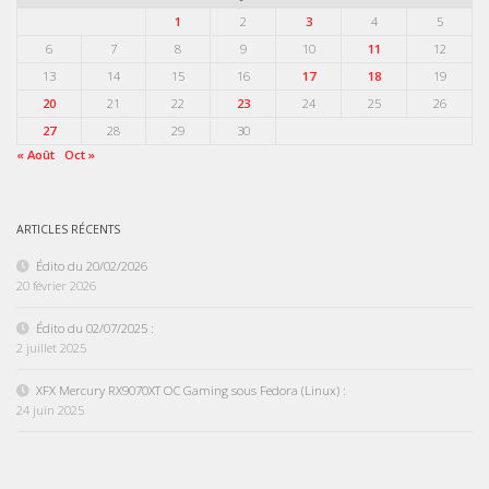
1
2
3
4
5
6
7
8
9
10
11
12
13
14
15
16
17
18
19
20
21
22
23
24
25
26
27
28
29
30
« Août
Oct »
ARTICLES RÉCENTS
Édito du 20/02/2026
20 février 2026
Édito du 02/07/2025 :
2 juillet 2025
XFX Mercury RX9070XT OC Gaming sous Fedora (Linux) :
24 juin 2025