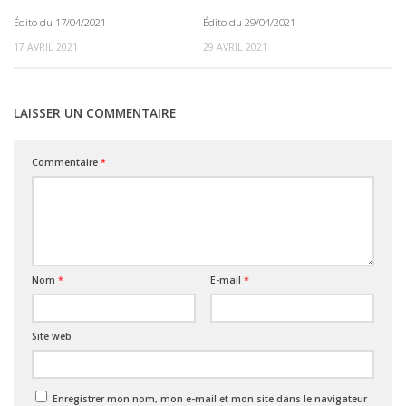
Édito du 17/04/2021
Édito du 29/04/2021
0
0
17 AVRIL 2021
29 AVRIL 2021
LAISSER UN COMMENTAIRE
Commentaire
*
Nom
*
E-mail
*
Site web
Enregistrer mon nom, mon e-mail et mon site dans le navigateur