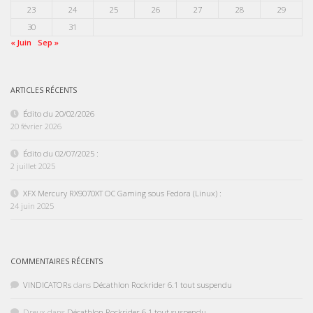
23
24
25
26
27
28
29
30
31
« Juin
Sep »
ARTICLES RÉCENTS
Édito du 20/02/2026
20 février 2026
Édito du 02/07/2025 :
2 juillet 2025
XFX Mercury RX9070XT OC Gaming sous Fedora (Linux) :
24 juin 2025
COMMENTAIRES RÉCENTS
VINDICATORs
dans
Décathlon Rockrider 6.1 tout suspendu
Dreux
dans
Décathlon Rockrider 6.1 tout suspendu