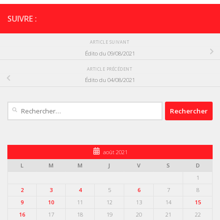
SUIVRE :
ARTICLE SUIVANT
Édito du 09/08/2021
ARTICLE PRÉCÉDENT
Édito du 04/08/2021
Rechercher :
août 2021
L
M
M
J
V
S
D
1
2
3
4
5
6
7
8
9
10
11
12
13
14
15
16
17
18
19
20
21
22