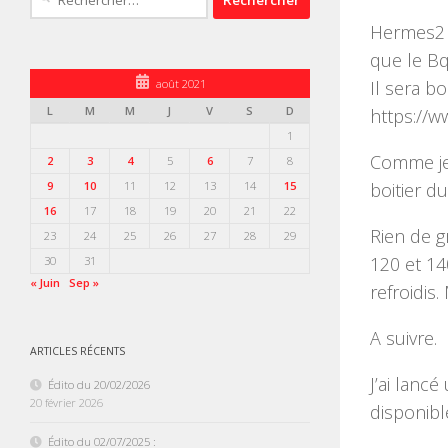
Hermes2 e
que le Bq
août 2021
Il sera b
L
M
M
J
V
S
D
https://w
1
Comme je 
2
3
4
5
6
7
8
9
10
11
12
13
14
15
boitier d
16
17
18
19
20
21
22
Rien de g
23
24
25
26
27
28
29
120 et 1
30
31
« Juin
Sep »
refroidis
A suivre.
ARTICLES RÉCENTS
J’ai lanc
Édito du 20/02/2026
20 février 2026
disponible
Édito du 02/07/2025 :