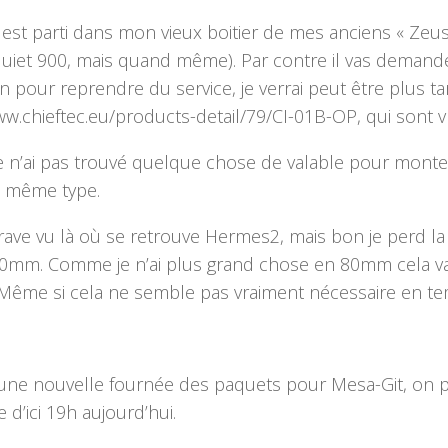
st parti dans mon vieux boitier de mes anciens « Zeus2 
uiet 900, mais quand même). Par contre il vas demande
on pour reprendre du service, je verrai peut être plus 
ww.chieftec.eu/products-detail/79/CI-01B-OP, qui sont v
n’ai pas trouvé quelque chose de valable pour monter l
u même type.
rave vu là où se retrouve Hermes2, mais bon je perd la p
40mm. Comme je n’ai plus grand chose en 80mm cela va
. Même si cela ne semble pas vraiment nécessaire en 
é une nouvelle fournée des paquets pour Mesa-Git, on pa
 d’ici 19h aujourd’hui.