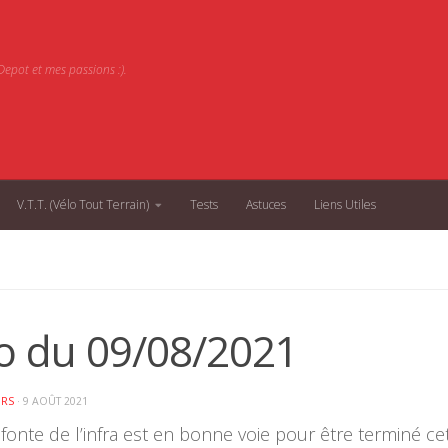
epot et mes passions :).
V.T.T. (Vélo Tout Terrain)
Tests
Astuces
Liens Utiles
to du 09/08/2021
ORS
·
9 AOÛT 2021
refonte de l’infra est en bonne voie pour être terminé ce