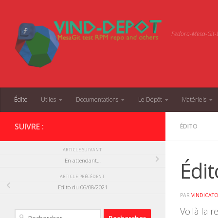
Skip to content
Fedora-Mesa-Git-D
Édito
Utiles
Documentations
Le Dépôt
Matériels
SUIVRE :
ÉDITO
ARTICLE SUIVANT
Édi
En attendant…
ARTICLE PRÉCÉDENT
Edito du 06/08/2021
PAR
VINDICAT
Voilà la 
Rechercher :