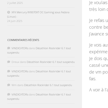
Je voulai
2 juillet 2025
très loin
XFX Mercury RX9070XT OC Gaming sous Fedora
(Linux) :
Je refais
24 juin 2025
contre be
j’avance s
COMMENTAIRES RÉCENTS
Je vois a
VINDICATORs
dans
Décathlon Rockrider 6.1 tout
expérimen
suspendu
Je dois q
Dreux
dans
Décathlon Rockrider 6.1 tout suspendu
cassé une
de vm pou
VINDICATORs
dans
Décathlon Rockrider 6.1 tout
suspendu
fais.
Wm
dans
Décathlon Rockrider 6.1 tout suspendu
A voir à 
VINDICATORs
dans
Décathlon Rockrider 6.1 tout
suspendu